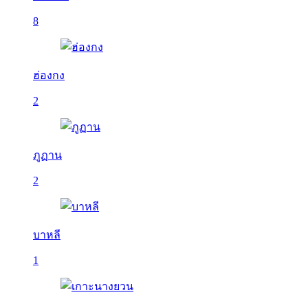
8
ฮ่องกง
2
ภูฏาน
2
บาหลี
1