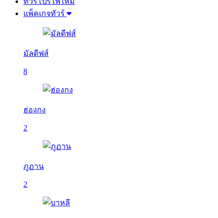
ทัวร์โปรไฟไหม้
แพ็คเกจทัวร์
มัลดีฟส์
8
ฮ่องกง
2
ภูฏาน
2