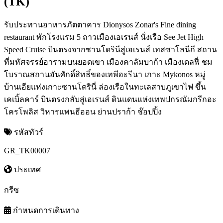
(TK)
รับประทานอาหารภัตตาคาร Dionysos Zonar's Fine dining
restaurant พักโรงแรม 5 ถาวเมืองเอเรนส์ นั่งเรือ See Jet High
Speed Cruise บินตรงจากซานโดรินีสู่เอเรนส์ เทสซาโลนีกี สถาน
ที่มหัศจรรย์อารามบนยอดเขา เมืองคาลัมบาก้า เมืองเดลฟี่ ชม
โบราณสถานอันศักดิ์สิทธิ์ของเทพีอะรีนา เกาะ Mykonos หมู่
บ้านเอียแห่งเกาะซานโดรินี่ ล่องเรือในทะเลสาบภูเขาไฟ ขึ้น
เคเบิ้ลคาร์ บินตรงกลับสู่เอเรนส์ ดินแดนแห่งเทพปกรณัมกรีกอะ
โครโพลิส วิหารแพนธีออน ย่านปราก้า ช๊อปปิ้ง
รหัสทัวร์
GR_TK00007
ประเทศ
กรีซ
กำหนดการเดินทาง