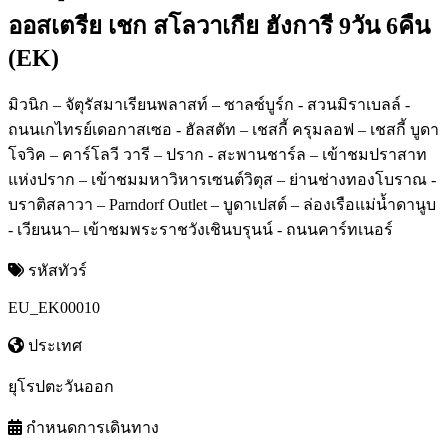
ออสเตรีย เชก สโลวาเกีย ฮังการี 9วัน 6คืน
(EK)
มิวนิก – จัตุรัสมาเรียนพลาสท์ – ซาลซ์บูร์ก - สวนมิราเบลล์ -
ถนนเกไทรย์เดอกาสเซอ - ฮัลสตัท – เชสกี้ ครุมลอฟ – เชสกี้ บูดา
โจวิค – คาร์โลวี วารี – ปราก - สะพานชาร์ล – เข้าชมปราสาท
แห่งปราก – เข้าชมมหาวิหารเซนต์วิตุส – ย่านช่างทองโบราณ -
บราติสลาวา – Parndorf Outlet – บูดาเปสต์ – ล่องเรือแม่น้ำดานูบ
- เวียนนา– เข้าชมพระราชวังเชินบรุนน์ - ถนนคาร์ทเนอร์
รหัสทัวร์
EU_EK00010
ประเทศ
ยุโรปตะวันออก
กำหนดการเดินทาง