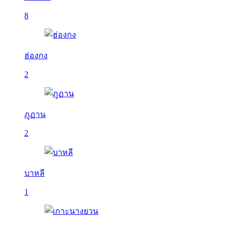
8
ฮ่องกง
2
ภูฏาน
2
บาหลี
1