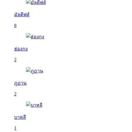
มัลดีฟส์
8
ฮ่องกง
2
ภูฏาน
2
บาหลี
1