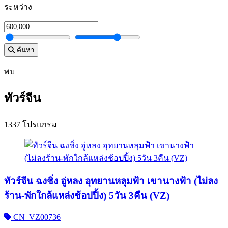
ระหว่าง
ค้นหา
พบ
ทัวร์จีน
1337 โปรแกรม
ทัวร์จีน ฉงชิ่ง อู่หลง อุทยานหลุมฟ้า เขานางฟ้า (ไม่ลง
ร้าน-พักใกล้แหล่งช้อปปิ้ง) 5วัน 3คืน (VZ)
CN_VZ00736