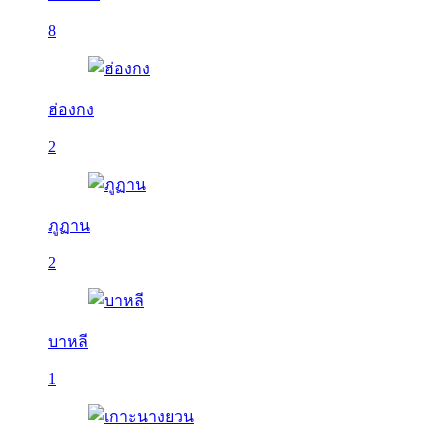
8
ฮ่องกง
2
ภูฏาน
2
บาหลี
1